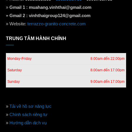
»
Gmail 1 :
muahang.vinhthai@gmail.com
» Gmail 2 :
vinhthaigroup124@gmail.com
» Website:
terrazzo-granito-concrete.com
TRUNG TÂM HÀNH CHÍNH
Monday-Friday
8.00am đến 22.00pm
Saturday
8.00am đến 17.00pm
Sunday
9.00am đến 17.00pm
»
Tải về hồ sơ năng lực
»
Chính sách riêng tư
»
Hướng dẫn dịch vụ