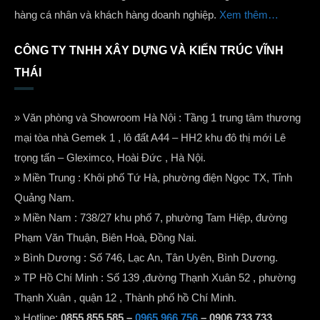
hàng cá nhân và khách hàng doanh nghiệp.
Xem thêm…
CÔNG TY TNHH XÂY DỰNG VÀ KIẾN TRÚC VĨNH
THÁI
» Văn phòng và Showroom Hà Nội : Tầng 1 trung tâm thương
mại tòa nhà Gemek 1 , lô đất A44 – HH2 khu đô thị mới Lê
trọng tấn – Gleximco, Hoài Đức , Hà Nội.
» Miền Trung : Khôi phố Tứ Hà, phường điện Ngọc TX, Tỉnh
Quảng Nam.
» Miền Nam : 738/27 khu phố 7, phường Tam Hiệp, đường
Phạm Văn Thuận, Biên Hoà, Đồng Nai.
» Bình Dương : Số 746, Lạc An, Tân Uyên, Bình Dương.
» TP Hồ Chí Minh : Số 139 ,đường Thạnh Xuân 52 , phường
Thạnh Xuân , quận 12 , Thành phố hồ Chí Minh.
» Hotline:
0855.855.585 –
0965.966.756
– 0906.733.733