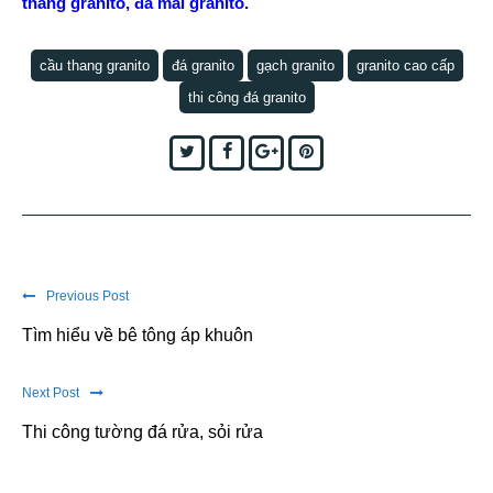
thang granito
,
đá mài granito
.
cầu thang granito
đá granito
gạch granito
granito cao cấp
thi công đá granito
Twitter
Facebook
Google+
Pinterest
Previous Post
Tìm hiểu về bê tông áp khuôn
Next Post
Thi công tường đá rửa, sỏi rửa