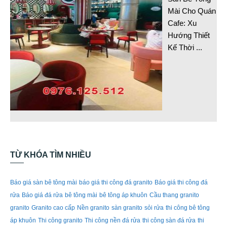
Mài Cho Quán
Cafe: Xu
Hướng Thiết
Kế Thời
...
TỪ KHÓA TÌM NHIỀU
Báo giá sàn bê tông mài
báo giá thi công đá granito
Báo giá thi công đá
rửa
Báo giá đá rửa
bê tông mài
bê tông áp khuôn
Cầu thang granito
granito
Granito cao cấp
Nền granito
sàn granito
sỏi rửa
thi công bê tông
áp khuôn
Thi công granito
Thi công nền đá rửa
thi công sàn đá rửa
thi