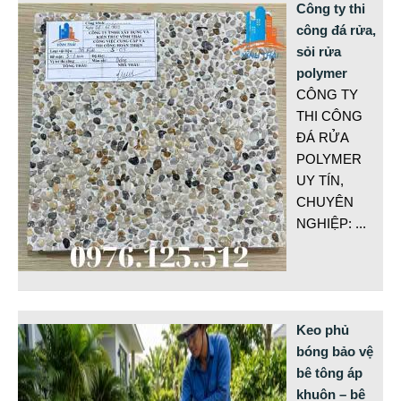
Công ty thi
công đá rửa,
sỏi rửa
polymer
CÔNG TY
THI CÔNG
ĐÁ RỬA
POLYMER
UY TÍN,
CHUYÊN
NGHIỆP:
...
Keo phủ
bóng bảo vệ
bê tông áp
khuôn – bê