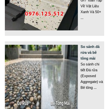
Gì? Toàn Tập
Về Vật Liệu
Xanh Và 50+
...
So sánh đá
rửa và bê
tông mài
So sánh chi
tiết Đá rửa
(Exposed
Aggregate) và
Bê tông
...