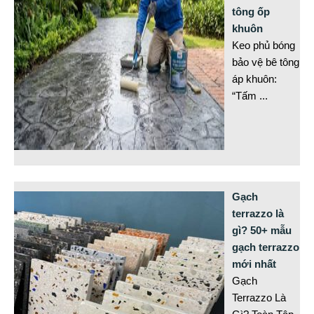
tông ốp
khuôn
Keo phủ bóng
bảo vệ bê tông
áp khuôn:
“Tấm
...
Gạch
terrazzo là
gì? 50+ mẫu
gạch terrazzo
mới nhất
Gạch
Terrazzo Là