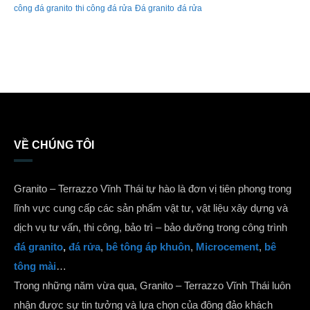
công đá granito
thi công đá rửa
Đá granito
đá rửa
VỀ CHÚNG TÔI
Granito – Terrazzo Vĩnh Thái tự hào là đơn vị tiên phong trong
lĩnh vực cung cấp các sản phẩm vật tư, vật liệu xây dựng và
dịch vụ tư vấn, thi công, bảo trì – bảo dưỡng trong công trình
đá granito
,
đá rửa
,
bê tông áp khuôn
,
Microcement
,
bê
tông mài
…
Trong những năm vừa qua, Granito – Terrazzo Vĩnh Thái luôn
nhận được sự tin tưởng và lựa chọn của đông đảo khách