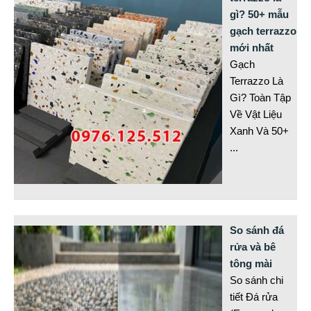
gì? 50+ mẫu
gạch terrazzo
mới nhất
Gạch
Terrazzo Là
Gì? Toàn Tập
Về Vật Liệu
Xanh Và 50+
...
So sánh đá
rửa và bê
tông mài
So sánh chi
tiết Đá rửa