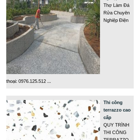
Thợ Làm Đá
Rửa Chuyên
Nghiệp Điện
thoại: 0976.125.512
...
Thi công
terrazzo cao
cấp
QUY TRÌNH
THI CÔNG
TERRAZZO