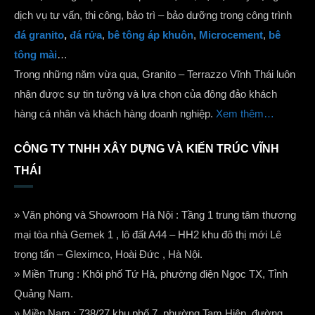
dịch vụ tư vấn, thi công, bảo trì – bảo dưỡng trong công trình
đá granito
,
đá rửa
,
bê tông áp khuôn
,
Microcement
,
bê
tông mài
…
Trong những năm vừa qua, Granito – Terrazzo Vĩnh Thái luôn
nhận được sự tin tưởng và lựa chọn của đông đảo khách
hàng cá nhân và khách hàng doanh nghiệp.
Xem thêm…
CÔNG TY TNHH XÂY DỰNG VÀ KIẾN TRÚC VĨNH
THÁI
» Văn phòng và Showroom Hà Nội : Tầng 1 trung tâm thương
mại tòa nhà Gemek 1 , lô đất A44 – HH2 khu đô thị mới Lê
trọng tấn – Gleximco, Hoài Đức , Hà Nội.
» Miền Trung : Khôi phố Tứ Hà, phường điện Ngọc TX, Tỉnh
Quảng Nam.
» Miền Nam : 738/27 khu phố 7, phường Tam Hiệp, đường