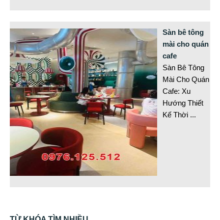
Sàn bê tông
mài cho quán
cafe
Sàn Bê Tông
Mài Cho Quán
Cafe: Xu
Hướng Thiết
Kế Thời
...
TỪ KHÓA TÌM NHIỀU