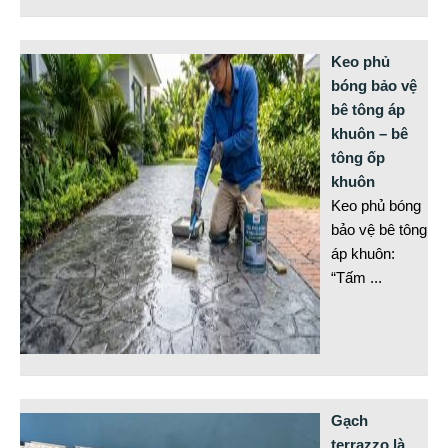
Keo phủ
bóng bảo vệ
bê tông áp
khuôn – bê
tông ốp
khuôn
Keo phủ bóng
bảo vệ bê tông
áp khuôn:
“Tấm
...
Gạch
terrazzo là