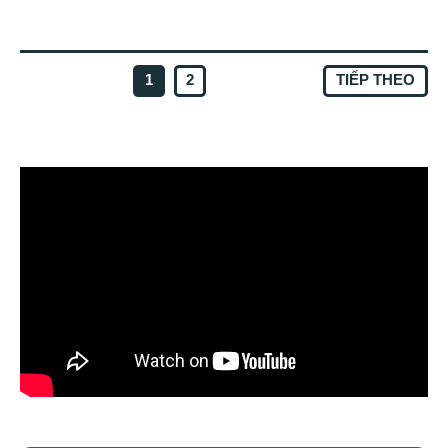
PHÂN
1
2
TIẾP THEO
TRANG
BÀI
VIẾT