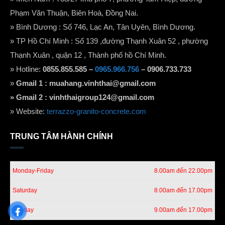
Phạm Văn Thuận, Biên Hoà, Đồng Nai.
» Bình Dương : Số 746, Lạc An, Tân Uyên, Bình Dương.
» TP Hồ Chí Minh : Số 139 ,đường Thạnh Xuân 52 , phường
Thạnh Xuân , quận 12 , Thành phố hồ Chí Minh.
» Hotline:
0855.855.585 –
0965.966.756
– 0906.733.733
»
Gmail 1 :
muahang.vinhthai@gmail.com
» Gmail 2 :
vinhthaigroup124@gmail.com
» Website:
terrazzo-granito-concrete.com
TRUNG TÂM HÀNH CHÍNH
Monday-Friday
8.00am đến 22.00pm
Saturday
8.00am đến 17.00pm
Sunday
9.00am đến 17.00pm