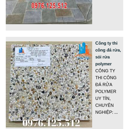
Công ty thi
công đá rửa,
sỏi rửa
polymer
CÔNG TY
THI CÔNG
ĐÁ RỬA
POLYMER
UY TÍN,
CHUYÊN
NGHIỆP:
...