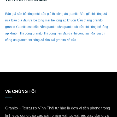
Báo giá sàn bê tông mài
báo giá thi công đá granito
Báo giá thi công đá
rửa
Báo giá đá rửa
bê tông mài
bê tông áp khuôn
Cầu thang granito
granito
Granito cao cấp
Nền granito
sàn granito
sỏi rửa
thi công bê tông
áp khuôn
Thi công granito
Thi công nền đá rửa
thi công sàn đá rửa
thi
công đá granito
thi công đá rửa
Đá granito
đá rửa
VỀ CHÚNG TÔI
Granito – Terrazzo Vĩnh Thái tự hào là đơn vị tiên phong trong
lĩnh vực cung cấp các sản phẩm vật tư, vật liệu xây dựng và