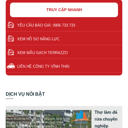
TRUY CẬP NHANH
YÊU CẦU BÁO GIÁ: 0906 733 733
XEM HỒ SƠ NĂNG LỰC
XEM MẪU GẠCH TERRAZZO
LIÊN HỆ CÔNG TY VĨNH THÁI
DỊCH VỤ NỔI BẬT
Thợ làm đá
rửa chuyên
nghiệp