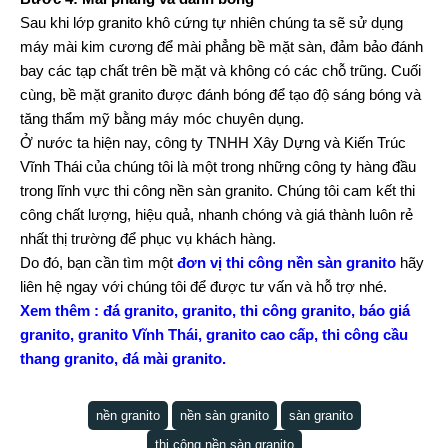
Sau khi lớp granito khô cứng tự nhiên chúng ta sẽ sử dụng
máy mài kim cương để mài phẳng bề mặt sàn, đảm bảo đánh
bay các tạp chất trên bề mặt và không có các chỗ trũng. Cuối
cùng, bề mặt granito được đánh bóng để tạo độ sáng bóng và
tăng thẩm mỹ bằng máy móc chuyên dụng.
Ở nước ta hiện nay, công ty TNHH Xây Dựng và Kiến Trúc
Vĩnh Thái của chúng tôi là một trong những công ty hàng đầu
trong lĩnh vực thi công nền sàn granito. Chúng tôi cam kết thi
công chất lượng, hiệu quả, nhanh chóng và giá thành luôn rẻ
nhất thị trường để phục vụ khách hàng.
Do đó, bạn cần tìm một
đơn vị thi công nền sàn granito
hãy
liên hệ ngay với chúng tôi để được tư vấn và hỗ trợ nhé.
Xem thêm :
đá granito,
granito
,
thi công granito
,
báo giá
granito
,
granito Vĩnh Thái
,
granito cao cấp
,
thi công cầu
thang granito
,
đá mài granito
.
nền granito
nền sàn granito
sàn granito
thi công nền sàn granito