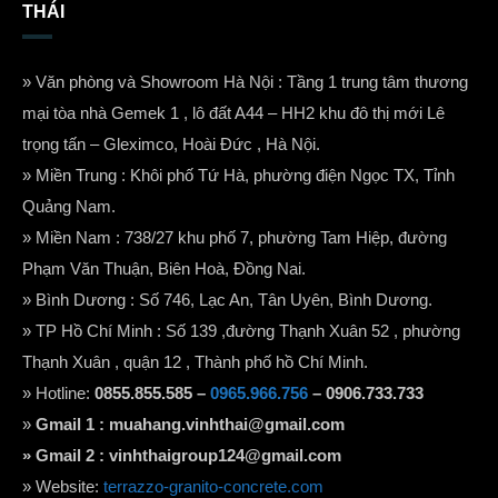
THÁI
» Văn phòng và Showroom Hà Nội : Tầng 1 trung tâm thương
mại tòa nhà Gemek 1 , lô đất A44 – HH2 khu đô thị mới Lê
trọng tấn – Gleximco, Hoài Đức , Hà Nội.
» Miền Trung : Khôi phố Tứ Hà, phường điện Ngọc TX, Tỉnh
Quảng Nam.
» Miền Nam : 738/27 khu phố 7, phường Tam Hiệp, đường
Phạm Văn Thuận, Biên Hoà, Đồng Nai.
» Bình Dương : Số 746, Lạc An, Tân Uyên, Bình Dương.
» TP Hồ Chí Minh : Số 139 ,đường Thạnh Xuân 52 , phường
Thạnh Xuân , quận 12 , Thành phố hồ Chí Minh.
» Hotline:
0855.855.585 –
0965.966.756
– 0906.733.733
»
Gmail 1 :
muahang.vinhthai@gmail.com
» Gmail 2 :
vinhthaigroup124@gmail.com
» Website:
terrazzo-granito-concrete.com