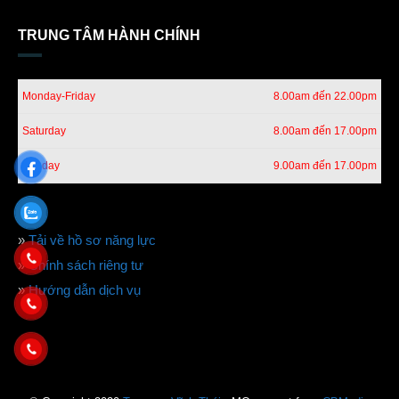
TRUNG TÂM HÀNH CHÍNH
Monday-Friday
8.00am đến 22.00pm
Saturday
8.00am đến 17.00pm
Sunday
9.00am đến 17.00pm
»
Tải về hồ sơ năng lực
»
Chính sách riêng tư
»
Hướng dẫn dịch vụ