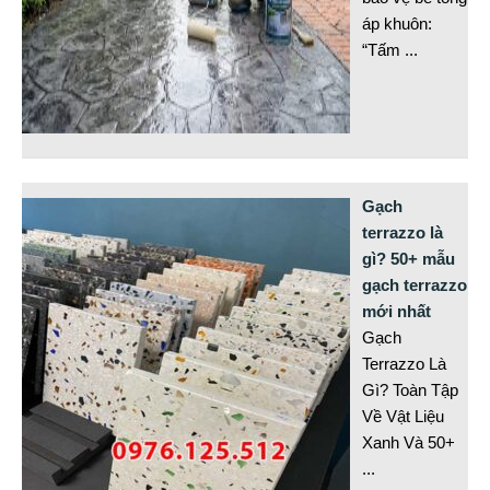
áp khuôn:
“Tấm
...
Gạch
terrazzo là
gì? 50+ mẫu
gạch terrazzo
mới nhất
Gạch
Terrazzo Là
Gì? Toàn Tập
Về Vật Liệu
Xanh Và 50+
...