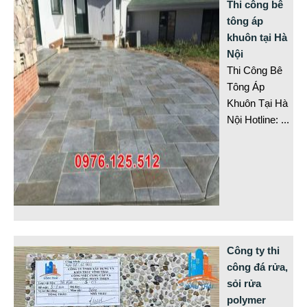
Thi công bê
tông áp
khuôn tại Hà
Nội
Thi Công Bê
Tông Áp
Khuôn Tại Hà
Nội Hotline:
...
Công ty thi
công đá rửa,
sỏi rửa
polymer