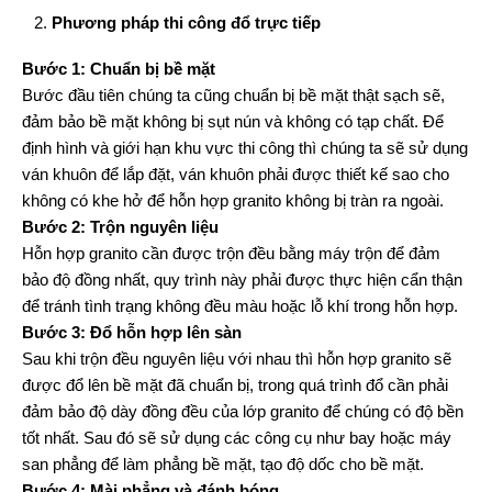
Phương pháp thi công đổ trực tiếp
Bước 1: Chuẩn bị bề mặt
Bước đầu tiên chúng ta cũng chuẩn bị bề mặt thật sạch sẽ,
đảm bảo bề mặt không bị sụt nún và không có tạp chất. Để
định hình và giới hạn khu vực thi công thì chúng ta sẽ sử dụng
ván khuôn để lắp đặt, ván khuôn phải được thiết kế sao cho
không có khe hở để hỗn hợp granito không bị tràn ra ngoài.
Bước 2: Trộn nguyên liệu
Hỗn hợp granito cần được trộn đều bằng máy trộn để đảm
bảo độ đồng nhất, quy trình này phải được thực hiện cẩn thận
để tránh tình trạng không đều màu hoặc lỗ khí trong hỗn hợp.
Bước 3: Đổ hỗn hợp lên sàn
Sau khi trộn đều nguyên liệu với nhau thì hỗn hợp granito sẽ
được đổ lên bề mặt đã chuẩn bị, trong quá trình đổ cần phải
đảm bảo độ dày đồng đều của lớp granito để chúng có độ bền
tốt nhất. Sau đó sẽ sử dụng các công cụ như bay hoặc máy
san phẳng để làm phẳng bề mặt, tạo độ dốc cho bề mặt.
Bước 4: Mài phẳng và đánh bóng