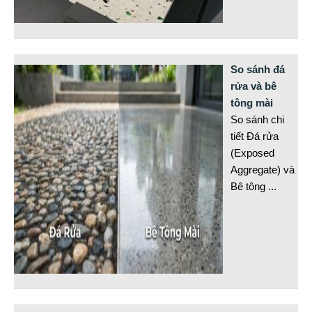
So sánh đá
rửa và bê
tông mài
So sánh chi
tiết Đá rửa
(Exposed
Aggregate) và
Bê tông
...