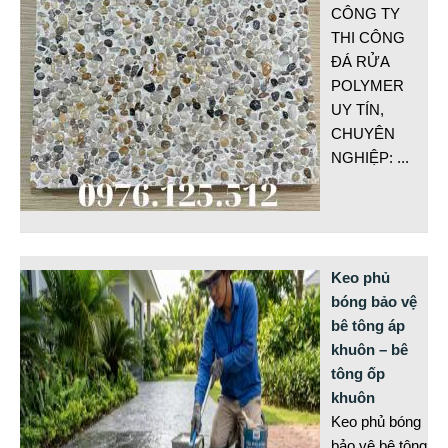
CÔNG TY
THI CÔNG
ĐÁ RỬA
POLYMER
UY TÍN,
CHUYÊN
NGHIỆP:
...
Keo phủ
bóng bảo vệ
bê tông áp
khuôn – bê
tông ốp
khuôn
Keo phủ bóng
bảo vệ bê tông