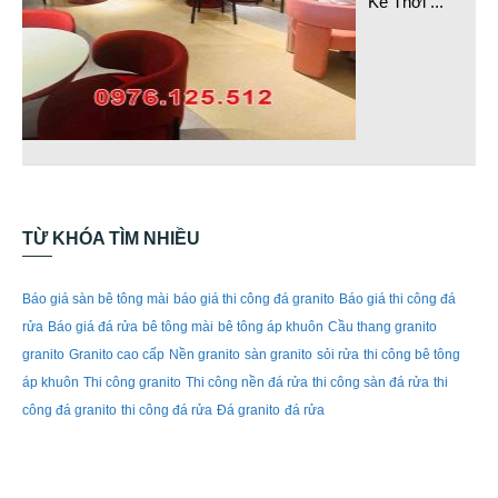
Kế Thời
...
TỪ KHÓA TÌM NHIỀU
Báo giá sàn bê tông mài
báo giá thi công đá granito
Báo giá thi công đá
rửa
Báo giá đá rửa
bê tông mài
bê tông áp khuôn
Cầu thang granito
granito
Granito cao cấp
Nền granito
sàn granito
sỏi rửa
thi công bê tông
áp khuôn
Thi công granito
Thi công nền đá rửa
thi công sàn đá rửa
thi
công đá granito
thi công đá rửa
Đá granito
đá rửa