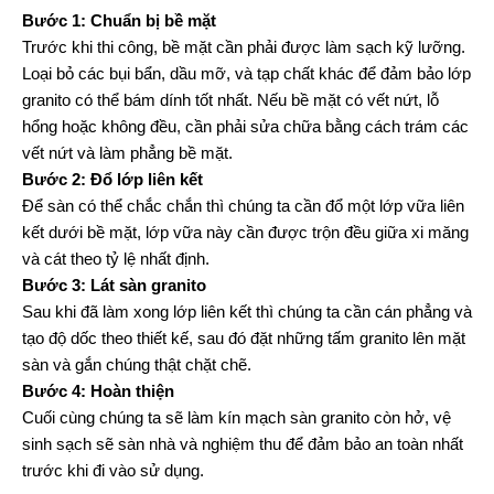
Bước 1: Chuẩn bị bề mặt
Trước khi thi công, bề mặt cần phải được làm sạch kỹ lưỡng.
Loại bỏ các bụi bẩn, dầu mỡ, và tạp chất khác để đảm bảo lớp
granito có thể bám dính tốt nhất. Nếu bề mặt có vết nứt, lỗ
hổng hoặc không đều, cần phải sửa chữa bằng cách trám các
vết nứt và làm phẳng bề mặt.
Bước 2: Đổ lớp liên kết
Để sàn có thể chắc chắn thì chúng ta cần đổ một lớp vữa liên
kết dưới bề mặt, lớp vữa này cần được trộn đều giữa xi măng
và cát theo tỷ lệ nhất định.
Bước 3: Lát sàn granito
Sau khi đã làm xong lớp liên kết thì chúng ta cần cán phẳng và
tạo độ dốc theo thiết kế, sau đó đặt những tấm granito lên mặt
sàn và gắn chúng thật chặt chẽ.
Bước 4: Hoàn thiện
Cuối cùng chúng ta sẽ làm kín mạch sàn granito còn hở, vệ
sinh sạch sẽ sàn nhà và nghiệm thu để đảm bảo an toàn nhất
trước khi đi vào sử dụng.