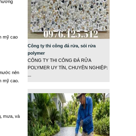
 thương
ẩm mỹ cao
Công ty thi công đá rửa, sỏi rửa
polymer
CÔNG TY THI CÔNG ĐÁ RỬA
POLYMER UY TÍN, CHUYÊN NGHIỆP:
m nước nên
...
ẩm mỹ cao.
g, mưa, và