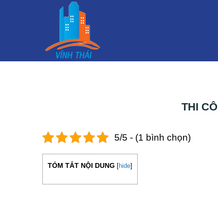
THI C
5/5 - (1 bình chọn)
TÓM TẮT NỘI DUNG
[
hide
]