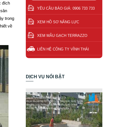
c đích
YÊU CẦU BÁO GIÁ: 0906 733 733
 sân
ậy trong
XEM HỒ SƠ NĂNG LỰC
hiết về
XEM MẪU GẠCH TERRAZZO
LIÊN HỆ CÔNG TY VĨNH THÁI
DỊCH VỤ NỔI BẬT