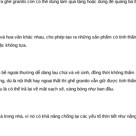
a ghế granito còn có thể dùng làm quà tặng hoặc dùng để quảng bá
 và hoa văn khác nhau, cho phép tạo ra những sản phẩm có tính th
ặc không tựa.
 bề ngoài thường dễ dàng lau chùi và vệ sinh, đồng thời không thấ
, dù là nội thất hay ngoại thất thì ghế granito vẫn giữ được tính th
 là có thể trả lại về mặt sạch sẽ, sáng bóng như ban đầu.
à trong nhà, vì nó có khả năng chống lại các yếu tố thời tiết như nắn