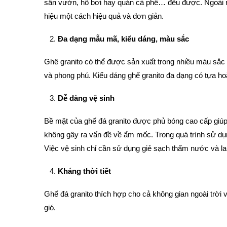
sân vườn, hồ bơi hay quán cà phê… đều được. Ngoài r
hiệu một cách hiệu quả và đơn giản.
Đa dạng mẫu mã, kiểu dáng, màu sắc
Ghê granito có thể được sản xuất trong nhiều màu sắc
và phong phú. Kiểu dáng ghế granito đa dạng có tựa ho
Dễ dàng vệ sinh
Bề mặt của ghế đá granito được phủ bóng cao cấp giúp
không gây ra vấn đề về ẩm mốc. Trong quá trình sử dụng
Việc vệ sinh chỉ cần sử dụng giẻ sạch thấm nước và lau
Kháng thời tiết
Ghế đá granito thích hợp cho cả không gian ngoài trời v
gió.