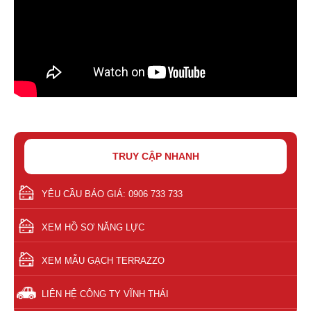
TRUY CẬP NHANH
YÊU CẦU BÁO GIÁ: 0906 733 733
XEM HỒ SƠ NĂNG LỰC
XEM MẪU GẠCH TERRAZZO
LIÊN HỆ CÔNG TY VĨNH THÁI