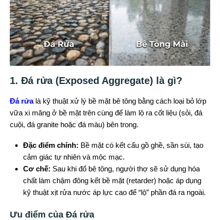
1. Đá rửa (Exposed Aggregate) là gì?
Đá rửa
là kỹ thuật xử lý bề mặt bê tông bằng cách loại bỏ lớp
vữa xi măng ở bề mặt trên cùng để làm lộ ra cốt liệu (sỏi, đá
cuội, đá granite hoặc đá màu) bên trong.
Đặc điểm chính:
Bề mặt có kết cấu gồ ghề, sần sùi, tạo
cảm giác tự nhiên và mộc mạc.
Cơ chế:
Sau khi đổ bê tông, người thợ sẽ sử dụng hóa
chất làm chậm đông kết bề mặt (retarder) hoặc áp dụng
kỹ thuật xịt rửa nước áp lực cao để “lộ” phần đá ra ngoài.
Ưu điểm của Đá rửa