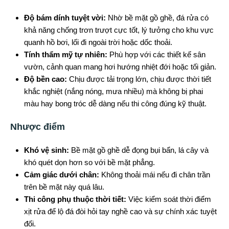
Độ bám dính tuyệt vời:
Nhờ bề mặt gồ ghề, đá rửa có
khả năng chống trơn trượt cực tốt, lý tưởng cho khu vực
quanh hồ bơi, lối đi ngoài trời hoặc dốc thoải.
Tính thẩm mỹ tự nhiên:
Phù hợp với các thiết kế sân
vườn, cảnh quan mang hơi hướng nhiệt đới hoặc tối giản.
Độ bền cao:
Chịu được tải trọng lớn, chịu được thời tiết
khắc nghiệt (nắng nóng, mưa nhiều) mà không bị phai
màu hay bong tróc dễ dàng nếu thi công đúng kỹ thuật.
Nhược điểm
Khó vệ sinh:
Bề mặt gồ ghề dễ đọng bụi bẩn, lá cây và
khó quét dọn hơn so với bề mặt phẳng.
Cảm giác dưới chân:
Không thoải mái nếu đi chân trần
trên bề mặt này quá lâu.
Thi công phụ thuộc thời tiết:
Việc kiểm soát thời điểm
xịt rửa để lộ đá đòi hỏi tay nghề cao và sự chính xác tuyệt
đối.