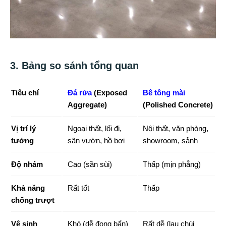
3. Bảng so sánh tổng quan
Tiêu chí
Đá rửa
(Exposed
Bê tông mài
Aggregate)
(Polished Concrete)
Vị trí lý
Ngoại thất, lối đi,
Nội thất, văn phòng,
tưởng
sân vườn, hồ bơi
showroom, sảnh
Độ nhám
Cao (sần sùi)
Thấp (mịn phẳng)
Khả năng
Rất tốt
Thấp
chống trượt
Vệ sinh
Khó (dễ đọng bẩn)
Rất dễ (lau chùi