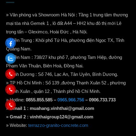
» Văn phòng và Showroom Hà Nội : Tầng 1 trung tâm thương
mại tòa nhà Gemek 1 , lô đất A44 – HH2 khu đô thị mới Lê
trọng tấn – Gleximco, Hoài Đức , Hà Nội.
» Miền Trung : Khôi phố Tứ Hà, phường điện Ngọc TX, Tỉnh
Quảng Nam.
» Miền Nam : 738/27 khu phố 7, phường Tam Hiệp, đường
Phạm Văn Thuận, Biên Hoà, Đồng Nai.
» Bình Dương : Số 746, Lạc An, Tân Uyên, Bình Dương.
» TP Hồ Chí Minh : Số 139 ,đường Thạnh Xuân 52 , phường
Thạnh Xuân , quận 12 , Thành phố hồ Chí Minh.
» Hotline:
0855.855.585 –
0965.966.756
– 0906.733.733
»
Gmail 1 :
muahang.vinhthai@gmail.com
» Gmail 2 :
vinhthaigroup124@gmail.com
» Website:
terrazzo-granito-concrete.com