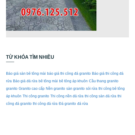
TỪ KHÓA TÌM NHIỀU
Báo giá sàn bê tông mài
báo giá thi công đá granito
Báo giá thi công đá
rửa
Báo giá đá rửa
bê tông mài
bê tông áp khuôn
Cầu thang granito
granito
Granito cao cấp
Nền granito
sàn granito
sỏi rửa
thi công bê tông
áp khuôn
Thi công granito
Thi công nền đá rửa
thi công sàn đá rửa
thi
công đá granito
thi công đá rửa
Đá granito
đá rửa