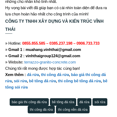
những chủ nhân khó tính nhất.
Hy vọng bài viết đã giúp bạn có cái nhìn toàn diện để đưa ra
lựa chọn hoàn hảo nhất cho công trình của mình!
CÔNG TY TNHH XÂY DỰNG VÀ KIẾN TRÚC VĨNH
THÁI
» Hotline:
0855.855.585 – 0385.237.198 – 0906.733.733
»
Gmail 1 :
muahang.vinhthai@gmail.com
» Gmail 2 :
vinhthaigroup124@gmail.com
» Website:
terrazzo-granito-concrete.com
Chúng tôi rất mong được hợp tác cùng bạn!
Xem thêm :
đá rửa
,
thi công đá rửa
,
báo giá thi công đá
rửa
,
sỏi rửa
,
bê tông đá rửa
,
thi công bê tông đá rửa
,
bê
tông sỏi rửa
báo giá thi công đá rửa
bê tông đá rửa
đá rửa
sỏi rửa
thi công đá rửa
thi công nền đá rửa