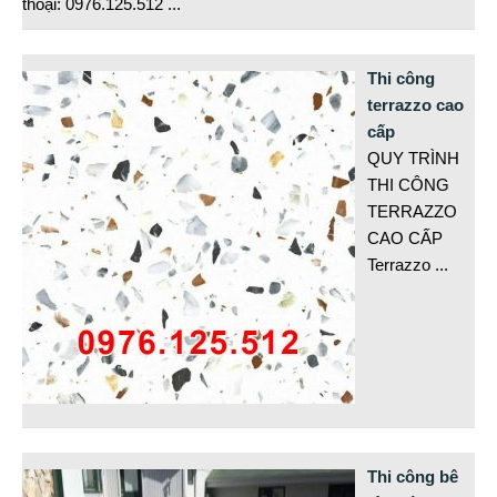
thoại: 0976.125.512
...
Thi công
terrazzo cao
cấp
QUY TRÌNH
THI CÔNG
TERRAZZO
CAO CẤP
Terrazzo
...
Thi công bê