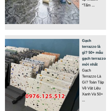
“Tấm
...
Gạch
terrazzo là
gì? 50+ mẫu
gạch terrazzo
mới nhất
Gạch
Terrazzo Là
Gì? Toàn Tập
Về Vật Liệu
Xanh Và 50+
...