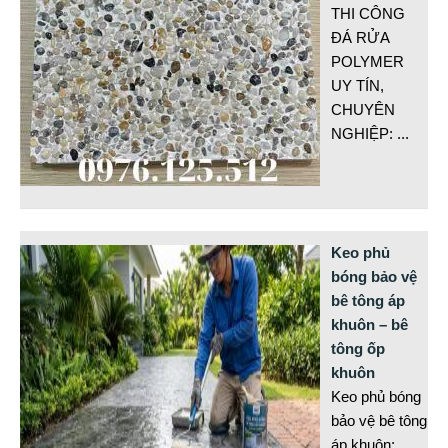
THI CÔNG
ĐÁ RỬA
POLYMER
UY TÍN,
CHUYÊN
NGHIỆP:
...
Keo phủ
bóng bảo vệ
bê tông áp
khuôn – bê
tông ốp
khuôn
Keo phủ bóng
bảo vệ bê tông
áp khuôn: