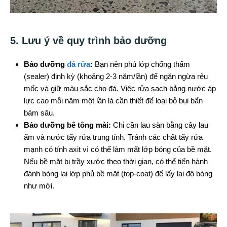
5. Lưu ý về quy trình bảo dưỡng
Bảo dưỡng
đá rửa
:
Bạn nên phủ lớp chống thấm
(sealer) định kỳ (khoảng 2-3 năm/lần) để ngăn ngừa rêu
mốc và giữ màu sắc cho đá. Việc rửa sạch bằng nước áp
lực cao mỗi năm một lần là cần thiết để loại bỏ bụi bẩn
bám sâu.
Bảo dưỡng bê tông mài:
Chỉ cần lau sàn bằng cây lau
ẩm và nước tẩy rửa trung tính. Tránh các chất tẩy rửa
mạnh có tính axit vì có thể làm mất lớp bóng của bề mặt.
Nếu bề mặt bị trầy xước theo thời gian, có thể tiến hành
đánh bóng lại lớp phủ bề mặt (top-coat) để lấy lại độ bóng
như mới.