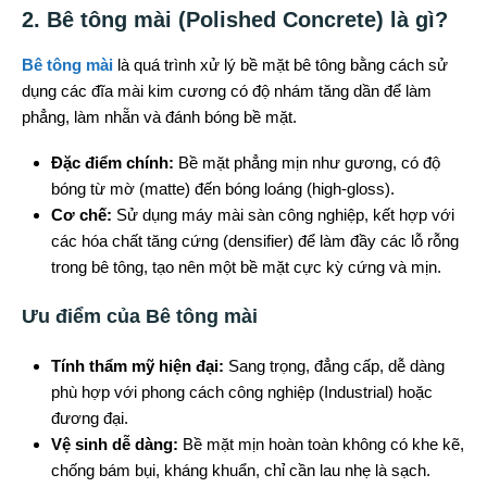
2. Bê tông mài (Polished Concrete) là gì?
Bê tông mài
là quá trình xử lý bề mặt bê tông bằng cách sử
dụng các đĩa mài kim cương có độ nhám tăng dần để làm
phẳng, làm nhẵn và đánh bóng bề mặt.
Đặc điểm chính:
Bề mặt phẳng mịn như gương, có độ
bóng từ mờ (matte) đến bóng loáng (high-gloss).
Cơ chế:
Sử dụng máy mài sàn công nghiệp, kết hợp với
các hóa chất tăng cứng (densifier) để làm đầy các lỗ rỗng
trong bê tông, tạo nên một bề mặt cực kỳ cứng và mịn.
Ưu điểm của Bê tông mài
Tính thẩm mỹ hiện đại:
Sang trọng, đẳng cấp, dễ dàng
phù hợp với phong cách công nghiệp (Industrial) hoặc
đương đại.
Vệ sinh dễ dàng:
Bề mặt mịn hoàn toàn không có khe kẽ,
chống bám bụi, kháng khuẩn, chỉ cần lau nhẹ là sạch.