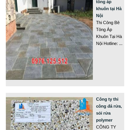
tông áp
khuôn tại Hà
Nội
Thi Công Bê
Tông Áp
Khuôn Tại Hà
Nội Hotline:
...
Công ty thi
công đá rửa,
sỏi rửa
polymer
CÔNG TY