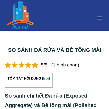
SO SÁNH ĐÁ RỬA VÀ BÊ TÔNG MÀI
5/5 - (1 bình chọn)
TÓM TẮT NỘI DUNG
[
hide
]
So sánh chi tiết Đá rửa (Exposed
Aggregate) và Bê tông mài (Polished