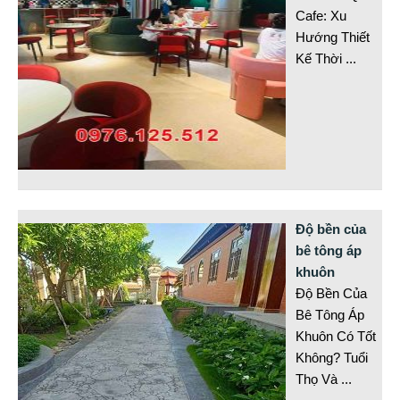
Cafe: Xu
Hướng Thiết
Kế Thời
...
Độ bền của
bê tông áp
khuôn
Độ Bền Của
Bê Tông Áp
Khuôn Có Tốt
Không? Tuổi
Thọ Và
...