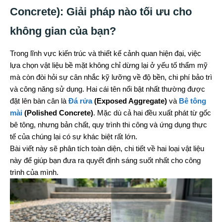
Concrete): Giải pháp nào tối ưu cho
không gian của bạn?
Trong lĩnh vực kiến trúc và thiết kế cảnh quan hiện đại, việc
lựa chọn vật liệu bề mặt không chỉ dừng lại ở yếu tố thẩm mỹ
mà còn đòi hỏi sự cân nhắc kỹ lưỡng về độ bền, chi phí bảo trì
và công năng sử dụng. Hai cái tên nổi bật nhất thường được
đặt lên bàn cân là
Đá rửa
(Exposed Aggregate)
và
Bê tông
mài
(Polished Concrete)
. Mặc dù cả hai đều xuất phát từ gốc
bê tông, nhưng bản chất, quy trình thi công và ứng dụng thực
tế của chúng lại có sự khác biệt rất lớn.
Bài viết này sẽ phân tích toàn diện, chi tiết về hai loại vật liệu
này để giúp bạn đưa ra quyết định sáng suốt nhất cho công
trình của mình.