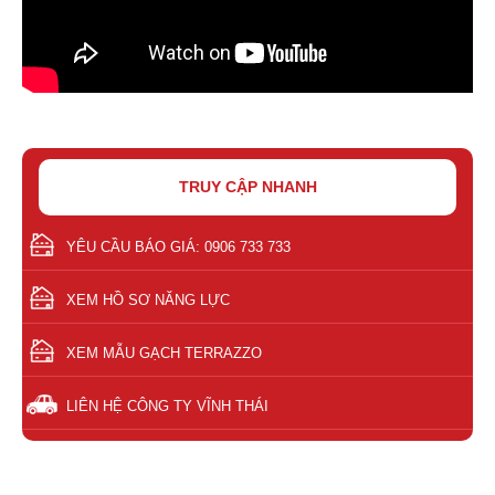
TRUY CẬP NHANH
YÊU CẦU BÁO GIÁ: 0906 733 733
XEM HỒ SƠ NĂNG LỰC
XEM MẪU GẠCH TERRAZZO
LIÊN HỆ CÔNG TY VĨNH THÁI