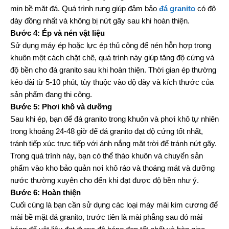
mịn bề mặt đá. Quá trình rung giúp đảm bảo
đá granito
có độ
dày đồng nhất và không bị nứt gãy sau khi hoàn thiện.
Bước 4: Ép và nén vật liệu
Sử dụng máy ép hoặc lực ép thủ công để nén hỗn hợp trong
khuôn một cách chặt chẽ, quá trình này giúp tăng độ cứng và
độ bền cho đá granito sau khi hoàn thiện. Thời gian ép thường
kéo dài từ 5-10 phút, tùy thuộc vào độ dày và kích thước của
sản phẩm đang thi công.
Bước 5: Phơi khô và dưỡng
Sau khi ép, bạn để đá granito trong khuôn và phơi khô tự nhiên
trong khoảng 24-48 giờ để đá granito đạt độ cứng tốt nhất,
tránh tiếp xúc trực tiếp với ánh nắng mặt trời để tránh nứt gãy.
Trong quá trình này, bạn có thể tháo khuôn và chuyển sản
phẩm vào kho bảo quản nơi khô ráo và thoáng mát và dưỡng
nước thường xuyên cho đến khi đạt được độ bền như ý.
Bước 6: Hoàn thiện
Cuối cùng là bạn cần sử dụng các loại máy mài kim cương để
mài bề mặt đá granito, trước tiên là mài phẳng sau đó mài