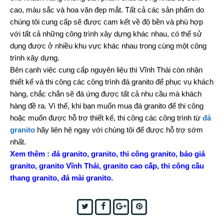
cao, màu sắc và hoa văn đẹp mắt. Tất cả các sản phẩm do
chúng tôi cung cấp sẽ được cam kết về độ bền và phù hợp
với tất cả những công trình xây dựng khác nhau, có thể sử
dụng được ở nhiều khu vực khác nhau trong cùng một công
trình xây dựng.
Bên cạnh việc cung cấp nguyên liệu thì Vĩnh Thái còn nhận
thiết kế và thi công các công trình đá granito để phục vụ khách
hàng, chắc chắn sẽ đá ứng được tất cả nhu cầu mà khách
hàng đề ra. Vì thế, khi bạn muốn mua đá granito để thi công
hoặc muốn được hỗ trợ thiết kế, thi công các công trình từ
đá
granito
hãy liên hệ ngay với chúng tôi để được hỗ trợ sớm
nhất.
Xem thêm :
đá granito,
granito
,
thi công granito
,
báo giá
granito
,
granito Vĩnh Thái
,
granito cao cấp
,
thi công cầu
thang granito
,
đá mài granito
.
Twitter
Facebook
Google+
Pinterest