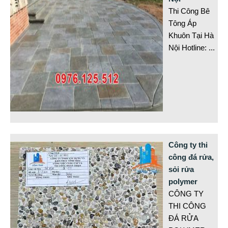
Thi Công Bê
Tông Áp
Khuôn Tại Hà
Nội Hotline:
...
Công ty thi
công đá rửa,
sỏi rửa
polymer
CÔNG TY
THI CÔNG
ĐÁ RỬA