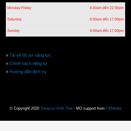
Monday-Friday
8.00am đến 22.00pm
Saturday
8.00am đến 17.00pm
Sunday
9.00am đến 17.00pm
»
Tải về hồ sơ năng lực
»
Chính sách riêng tư
»
Hướng dẫn dịch vụ
© Copyright 2020
Terrazzo Vĩnh Thái
· MO support from
CBMedia