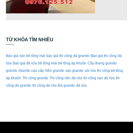
TỪ KHÓA TÌM NHIỀU
Báo giá sàn bê tông mài
báo giá thi công đá granito
Báo giá thi công đá
rửa
Báo giá đá rửa
bê tông mài
bê tông áp khuôn
Cầu thang granito
granito
Granito cao cấp
Nền granito
sàn granito
sỏi rửa
thi công bê tông
áp khuôn
Thi công granito
Thi công nền đá rửa
thi công sàn đá rửa
thi
công đá granito
thi công đá rửa
Đá granito
đá rửa