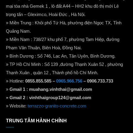
mại tòa nhà Gemek 1 , lô đất A44 – HH2 khu đô thị mới Lê
trọng tấn – Gleximco, Hoài Đức , Hà Nội.
» Miền Trung : Khôi phố Tứ Hà, phường điện Ngọc TX, Tỉnh
Quảng Nam.
» Miền Nam : 738/27 khu phố 7, phường Tam Hiệp, đường
Phạm Văn Thuận, Biên Hoà, Đồng Nai.
» Bình Dương : Số 746, Lạc An, Tân Uyên, Bình Dương.
» TP Hồ Chí Minh : Số 139 ,đường Thạnh Xuân 52 , phường
Thạnh Xuân , quận 12 , Thành phố hồ Chí Minh.
» Hotline:
0855.855.585 –
0965.966.756
– 0906.733.733
»
Gmail 1 :
muahang.vinhthai@gmail.com
» Gmail 2 :
vinhthaigroup124@gmail.com
» Website:
terrazzo-granito-concrete.com
TRUNG TÂM HÀNH CHÍNH