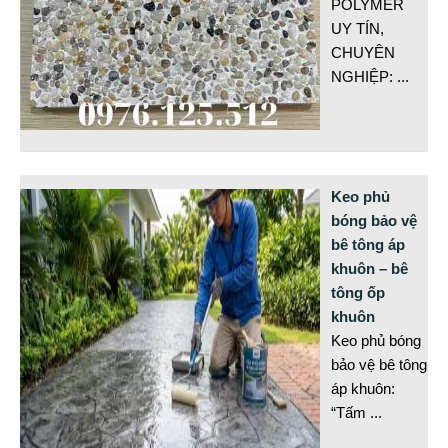
POLYMER
UY TÍN,
CHUYÊN
NGHIỆP:
...
Keo phủ
bóng bảo vệ
bê tông áp
khuôn – bê
tông ốp
khuôn
Keo phủ bóng
bảo vệ bê tông
áp khuôn:
“Tấm
...