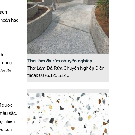
gạch
 hoàn hảo.
ch
Thợ làm đá rửa chuyên nghiệp
c công
Thợ Làm Đá Rửa Chuyên Nghiệp Điện
hóa đa
thoại: 0976.125.512
...
hỉ được
 màu sắc,
tự nhiên
ực còn