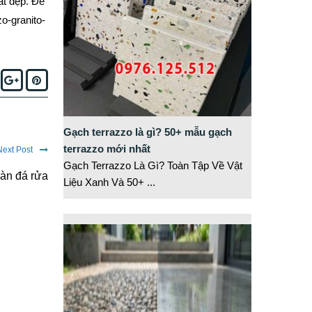
hất đẹp. Để
zo-granito-
acebook
Google+
Pinterest
Gạch terrazzo là gì? 50+ mẫu gạch
terrazzo mới nhất
Next Post
Gạch Terrazzo Là Gì? Toàn Tập Về Vật
sàn đá rửa
Liệu Xanh Và 50+
...