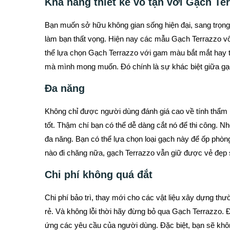
Khả năng thiết kế vô tận với Gạch Te
Bạn muốn sở hữu không gian sống hiện đại, sang trọng 
làm bạn thất vọng. Hiện nay các mẫu Gạch Terrazzo vô
thể lựa chọn Gạch Terrazzo với gam màu bắt mắt hay tô
mà mình mong muốn. Đó chính là sự khác biệt giữa gạc
Đa năng
Không chỉ được người dùng đánh giá cao về tính thẩm 
tốt. Thậm chí bạn có thể dễ dàng cắt nó để thi công.
đa năng. Bạn có thể lựa chọn loại gạch này để ốp ph
nào đi chăng nữa, gạch Terrazzo vẫn giữ được vẻ đẹp 
Chi phí không quá đắt
Chi phí bảo trì, thay mới cho các vật liệu xây dựng thư
rẻ. Và không lỗi thời hãy đừng bỏ qua Gạch Terrazzo. Đ
ứng các yêu cầu của người dùng. Đặc biệt, bạn sẽ khô