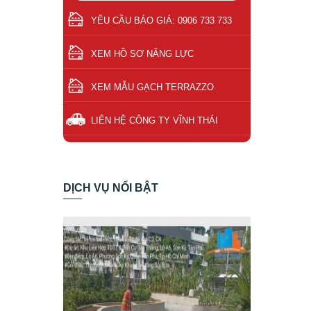
YÊU CẦU BÁO GIÁ: 0906 733 733
XEM HỒ SƠ NĂNG LỰC
XEM MẪU GẠCH TERRAZZO
LIÊN HỆ CÔNG TY VĨNH THÁI
DỊCH VỤ NỔI BẬT