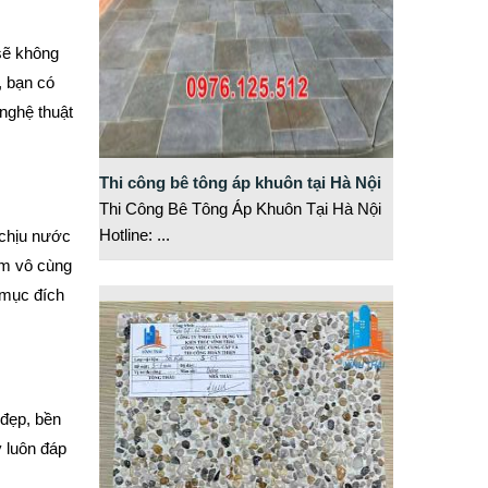
sẽ không
, bạn có
nghệ thuật
Thi công bê tông áp khuôn tại Hà Nội
Thi Công Bê Tông Áp Khuôn Tại Hà Nội
Hotline:
...
 chịu nước
ẩm vô cùng
 mục đích
 đẹp, bền
y luôn đáp