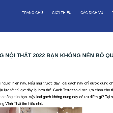
TRANG CHỦ
GIỚI THIỆU
CÁC DỊCH VỤ
 NỘI THẤT 2022 BẠN KHÔNG NÊN BỎ Q
u người hiện nay. Nếu như trước đây, loại gạch này chỉ được dùng c
ịu lực tốt thì giờ đây lại hơn thế. Gạch Terrazzo được lựa chọn cho th
an sống của bạn. Vậy loại gạch không nung này có ưu điểm gì? Tại sa
ng Vĩnh Thái tìm hiểu nhé.