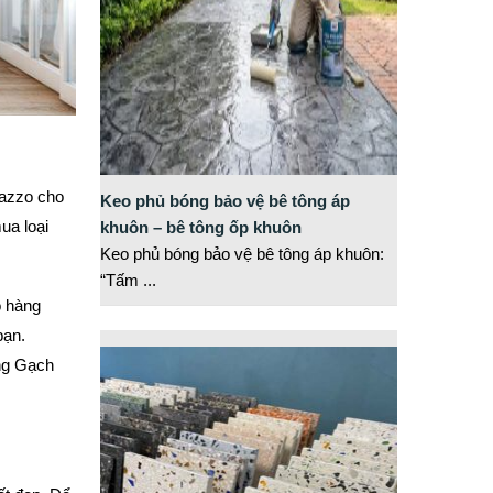
razzo cho
Keo phủ bóng bảo vệ bê tông áp
ua loại
khuôn – bê tông ốp khuôn
Keo phủ bóng bảo vệ bê tông áp khuôn:
“Tấm
...
ó hàng
bạn.
ợng Gạch