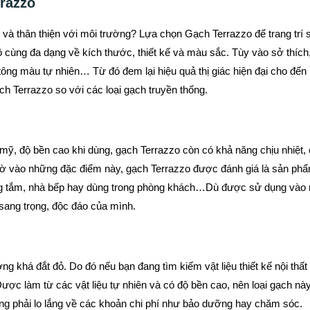
rrazzo
và thân thiện với môi trường? Lựa chọn Gạch Terrazzo để trang trí 
 cùng đa dạng về kích thước, thiết kế và màu sắc. Tùy vào sở thích
ng màu tự nhiên… Từ đó đem lại hiệu quả thị giác hiện đại cho đến 
h Terrazzo so với các loại gạch truyền thống.
mỹ, độ bền cao khi dùng, gạch Terrazzo còn có khả năng chịu nhiệt,
 Nhờ vào những đặc điểm này, gạch Terrazzo được đánh giá là sản ph
òng tắm, nhà bếp hay dùng trong phòng khách…Dù được sử dụng vào
sang trọng, độc đáo của mình.
ờng khá đắt đỏ. Do đó nếu bạn đang tìm kiếm vật liệu thiết kế nội thất
ược làm từ các vật liệu tự nhiên và có độ bền cao, nên loại gạch nà
ng phải lo lắng về các khoản chi phí như bảo dưỡng hay chăm sóc.