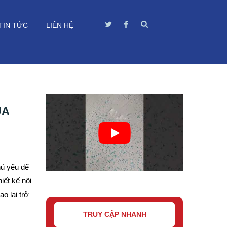
TIN TỨC
LIÊN HỆ
UA
hủ yếu để
iết kế nội
o lại trở
TRUY CẬP NHANH