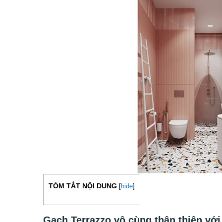
TÓM TẮT NỘI DUNG
[
hide
]
Gạch Terrazzo vô cùng thân thiện vớ