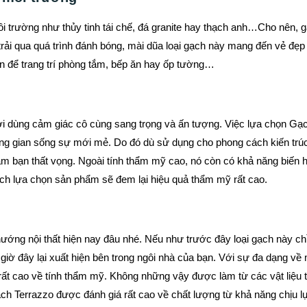
ôi trường như thủy tinh tái chế, đá granite hay thạch anh…Cho nên, 
trải qua quá trình đánh bóng, mài dũa loại gạch này mang đến vẻ đẹp
ọn để trang trí phòng tắm, bếp ăn hay ốp tường…
 dùng cảm giác cô cùng sang trọng và ấn tượng. Việc lựa chọn Gạ
hông gian sống sự mới mẻ. Do đó dù sử dụng cho phong cách kiến trú
àm bạn thất vọng. Ngoài tính thẩm mỹ cao, nó còn có khả năng biến 
cách lựa chọn sản phẩm sẽ đem lại hiệu quả thẩm mỹ rất cao.
hướng nội thất hiện nay đâu nhé. Nếu như trước đây loại gạch này c
ì giờ đây lại xuất hiện bên trong ngôi nhà của bạn. Với sự đa dạng về
t cao về tính thẩm mỹ. Không những vậy được làm từ các vật liệu 
ạch Terrazzo được đánh giá rất cao về chất lượng từ khả năng chịu l