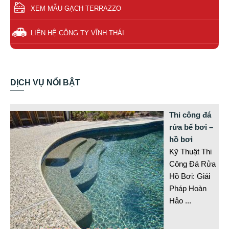
XEM MẪU GẠCH TERRAZZO
LIÊN HỆ CÔNG TY VĨNH THÁI
DỊCH VỤ NỔI BẬT
Thi công đá
rửa bể bơi –
hồ bơi
Kỹ Thuật Thi
Công Đá Rửa
Hồ Bơi: Giải
Pháp Hoàn
Hảo
...