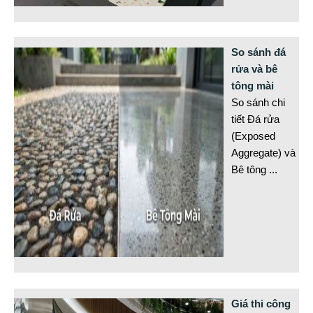
So sánh đá
rửa và bê
tông mài
So sánh chi
tiết Đá rửa
(Exposed
Aggregate) và
Bê tông
...
Giá thi công