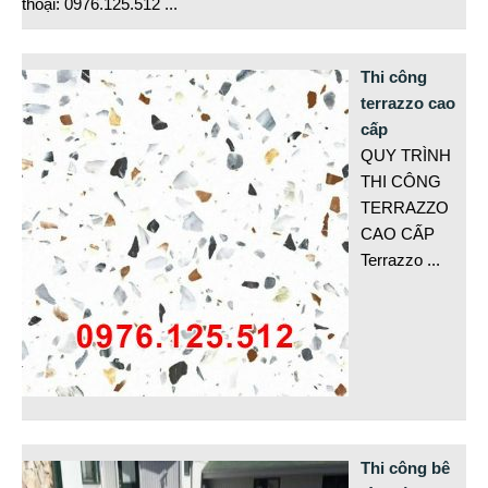
thoại: 0976.125.512
...
Thi công
terrazzo cao
cấp
QUY TRÌNH
THI CÔNG
TERRAZZO
CAO CẤP
Terrazzo
...
Thi công bê