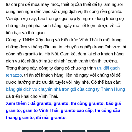
tư chi phí để mua máy móc, thiết bị cần thiết để tự làm người
dùng nên nghĩ đến việc sử dụng dịch vụ thi công nền granito.
Với dịch vụ này, bao trọn gói giá hợp lý, người dùng không sợ
những chi phí phát sinh hằng ngày mà tiết kiệm được về cả
tiền bạc và thời gian.
Công ty TNHH Xây dụng và Kiến trúc Vĩnh Thái là một trong
những đơn vị hàng đầu uy tín, chuyên nghiệp trong lĩnh vực thi
công nền granito tại Hà Nội. Cam kết đem lại cho khách hàng
dịch vụ tốt nhất với mức chi phí cạnh tranh trên thị trường.
Trong tháng này, công ty đang có chương trình
ưu đãi gạch
terrazzo
, tri ân tới khách hàng, liên hệ ngay với chúng tôi
để
được hưởng mức ưu đãi tuyệt vời này nhé. Có thể bạn cần:
bảng giá dịch vụ chuyển nhà trọn gói của công ty Thành Hưng
đã triển khai cho Vĩnh Thái.
Xem thêm :
đá granito,
granito
,
thi công granito
,
báo giá
granito
,
granito Vĩnh Thái
,
granito cao cấp
,
thi công cầu
thang granito
,
đá mài granito
.