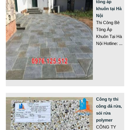
tông áp
khuôn tại Hà
Nội
Thi Công Bê
Tông Áp
Khuôn Tại Hà
Nội Hotline:
...
Công ty thi
công đá rửa,
sỏi rửa
polymer
CÔNG TY