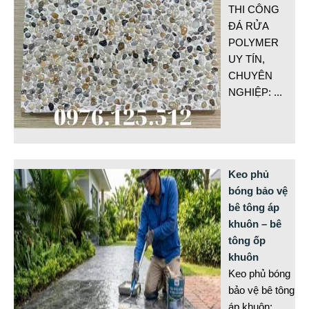
THI CÔNG
ĐÁ RỬA
POLYMER
UY TÍN,
CHUYÊN
NGHIỆP:
...
Keo phủ
bóng bảo vệ
bê tông áp
khuôn – bê
tông ốp
khuôn
Keo phủ bóng
bảo vệ bê tông
áp khuôn: