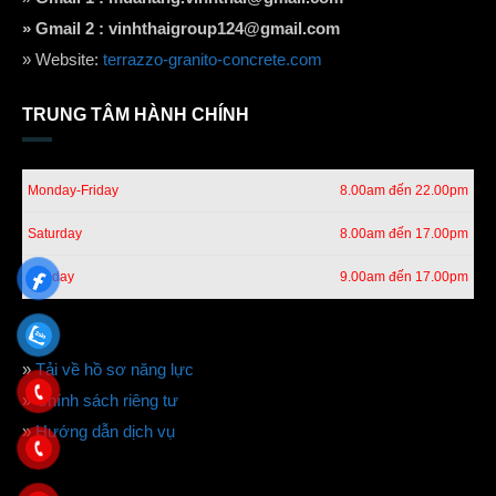
» Gmail 2 :
vinhthaigroup124@gmail.com
» Website:
terrazzo-granito-concrete.com
TRUNG TÂM HÀNH CHÍNH
Monday-Friday
8.00am đến 22.00pm
Saturday
8.00am đến 17.00pm
Sunday
9.00am đến 17.00pm
»
Tải về hồ sơ năng lực
»
Chính sách riêng tư
»
Hướng dẫn dịch vụ