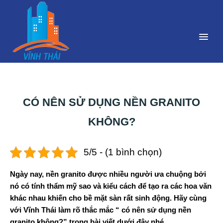
CÓ NÊN SỬ DỤNG NỀN GRANITO
KHÔNG?
5/5 - (1 bình chọn)
Ngày nay, nền granito được nhiều người ưa chuộng bởi
nó có tính thẩm mỹ sao và kiểu cách để tạo ra các hoa văn
khác nhau khiến cho bề mặt sàn rất sinh động. Hãy cùng
với Vĩnh Thái làm rõ thắc mắc “ có nên sử dụng nền
granito không?” trong bài viết dưới đây nhé.