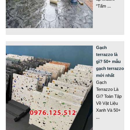
“Tấm
...
Gạch
terrazzo là
gì? 50+ mẫu
gạch terrazzo
mới nhất
Gạch
Terrazzo Là
Gì? Toàn Tập
Về Vật Liệu
Xanh Và 50+
...