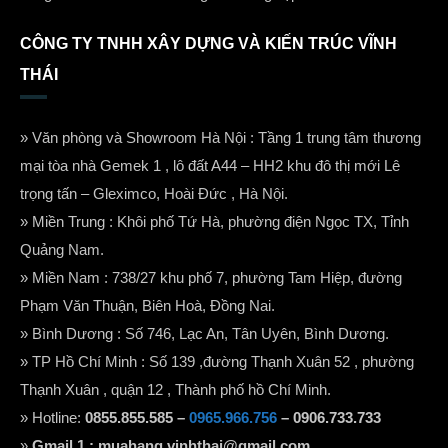
CÔNG TY TNHH XÂY DỰNG VÀ KIẾN TRÚC VĨNH
THÁI
» Văn phòng và Showroom Hà Nội : Tầng 1 trung tâm thương
mại tòa nhà Gemek 1 , lô đất A44 – HH2 khu đô thị mới Lê
trọng tấn – Gleximco, Hoài Đức , Hà Nội.
» Miền Trung : Khôi phố Tứ Hà, phường điện Ngọc TX, Tỉnh
Quảng Nam.
» Miền Nam : 738/27 khu phố 7, phường Tam Hiệp, đường
Phạm Văn Thuận, Biên Hoà, Đồng Nai.
» Bình Dương : Số 746, Lạc An, Tân Uyên, Bình Dương.
» TP Hồ Chí Minh : Số 139 ,đường Thạnh Xuân 52 , phường
Thạnh Xuân , quận 12 , Thành phố hồ Chí Minh.
» Hotline:
0855.855.585 –
0965.966.756
– 0906.733.733
»
Gmail 1 :
muahang.vinhthai@gmail.com