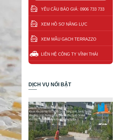
YÊU CẦU BÁO GIÁ: 0906 733 733
XEM HỒ SƠ NĂNG LỰC
XEM MẪU GẠCH TERRAZZO
LIÊN HỆ CÔNG TY VĨNH THÁI
DỊCH VỤ NỔI BẬT