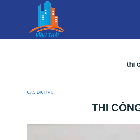
thi 
CÁC DỊCH VỤ
THI CÔN