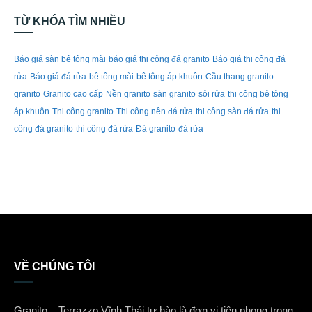
TỪ KHÓA TÌM NHIỀU
Báo giá sàn bê tông mài
báo giá thi công đá granito
Báo giá thi công đá
rửa
Báo giá đá rửa
bê tông mài
bê tông áp khuôn
Cầu thang granito
granito
Granito cao cấp
Nền granito
sàn granito
sỏi rửa
thi công bê tông
áp khuôn
Thi công granito
Thi công nền đá rửa
thi công sàn đá rửa
thi
công đá granito
thi công đá rửa
Đá granito
đá rửa
VỀ CHÚNG TÔI
Granito – Terrazzo Vĩnh Thái tự hào là đơn vị tiên phong trong