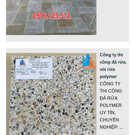
Công ty thi
công đá rửa,
sỏi rửa
polymer
CÔNG TY
THI CÔNG
ĐÁ RỬA
POLYMER
UY TÍN,
CHUYÊN
NGHIỆP:
...