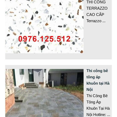
THI CÔNG
TERRAZZO
CAO CẤP
Terrazzo
...
Thi công bê
tông áp
khuôn tại Hà
Nội
Thi Công Bê
Tông Áp
Khuôn Tại Hà
Nội Hotline:
...