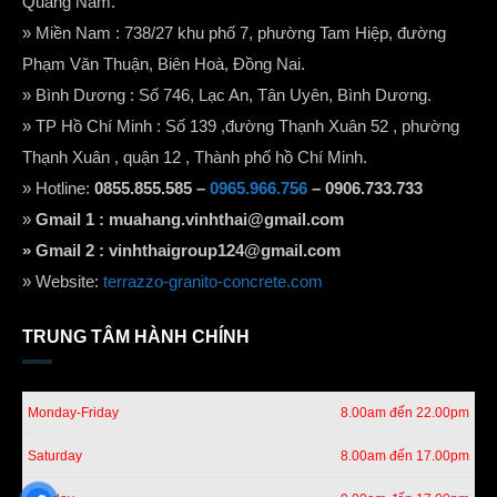
Quảng Nam.
» Miền Nam : 738/27 khu phố 7, phường Tam Hiệp, đường
Phạm Văn Thuận, Biên Hoà, Đồng Nai.
» Bình Dương : Số 746, Lạc An, Tân Uyên, Bình Dương.
» TP Hồ Chí Minh : Số 139 ,đường Thạnh Xuân 52 , phường
Thạnh Xuân , quận 12 , Thành phố hồ Chí Minh.
» Hotline:
0855.855.585 –
0965.966.756
– 0906.733.733
»
Gmail 1 :
muahang.vinhthai@gmail.com
» Gmail 2 :
vinhthaigroup124@gmail.com
» Website:
terrazzo-granito-concrete.com
TRUNG TÂM HÀNH CHÍNH
Monday-Friday
8.00am đến 22.00pm
Saturday
8.00am đến 17.00pm