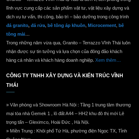
lĩnh vực cung cấp các sản phẩm vật tư, vật liệu xây dựng và
dịch vụ tư vấn, thi công, bảo trì – bảo dưỡng trong công trình
đá granito
,
đá rửa
,
bê tông áp khuôn
,
Microcement
,
bê
tông mài
…
Trong những năm vừa qua, Granito – Terrazzo Vĩnh Thái luôn
nhận được sự tin tưởng và lựa chọn của đông đảo khách
hàng cá nhân và khách hàng doanh nghiệp.
Xem thêm…
CÔNG TY TNHH XÂY DỰNG VÀ KIẾN TRÚC VĨNH
THÁI
» Văn phòng và Showroom Hà Nội : Tầng 1 trung tâm thương
mại tòa nhà Gemek 1 , lô đất A44 – HH2 khu đô thị mới Lê
trọng tấn – Gleximco, Hoài Đức , Hà Nội.
» Miền Trung : Khôi phố Tứ Hà, phường điện Ngọc TX, Tỉnh