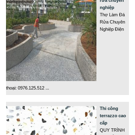
rửa chuyên
nghiệp
Thợ Làm Đá
Rửa Chuyên
Nghiệp Điện
thoại: 0976.125.512
...
Thi công
terrazzo cao
cấp
QUY TRÌNH