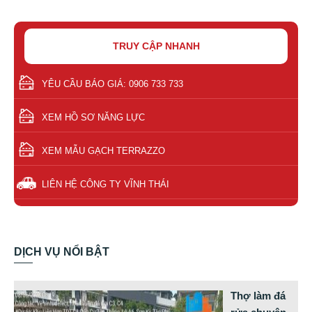
TRUY CẬP NHANH
YÊU CẦU BÁO GIÁ: 0906 733 733
XEM HỒ SƠ NĂNG LỰC
XEM MẪU GẠCH TERRAZZO
LIÊN HỆ CÔNG TY VĨNH THÁI
DỊCH VỤ NỔI BẬT
Thợ làm đá